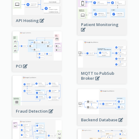
API Hosting
Patient Monitoring
PCI
MQTT to PubSub
Broker
Fraud Detection
Backend Database