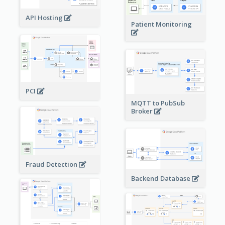
API Hosting
Patient Monitoring
PCI
MQTT to PubSub
Broker
Fraud Detection
Backend Database