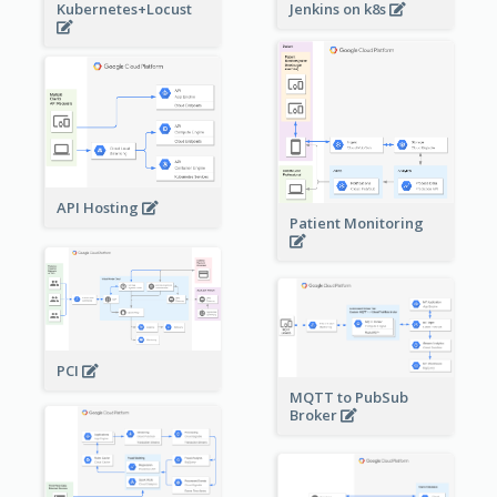
Kubernetes+Locust
Jenkins on k8s
API Hosting
Patient Monitoring
PCI
MQTT to PubSub
Broker