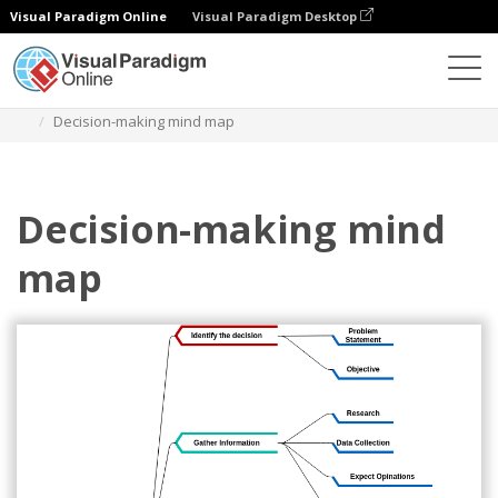
Visual Paradigm Online
Visual Paradigm Desktop
다이어그램
템플릿
마인드맵 다이어그램
Decision-making mind map
Decision-making mind
map