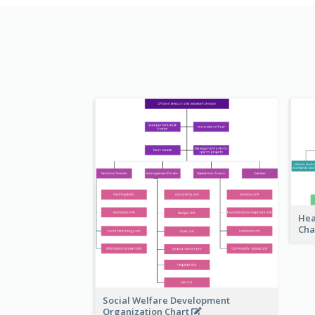
Hea
Cha
Social Welfare Development
Organization Chart