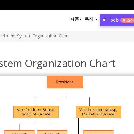
제품
특징
AI Tools
새 소식
partment System Organization Chart
stem Organization Chart