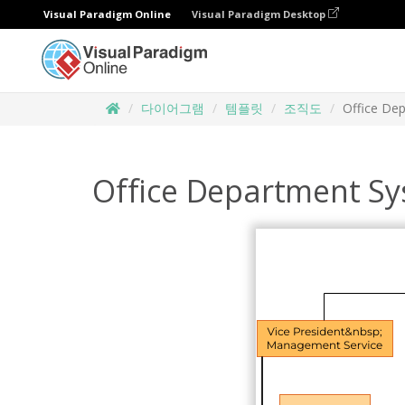
Visual Paradigm Online
Visual Paradigm Desktop
다이어그램
템플릿
조직도
Office De
Office Department Sy