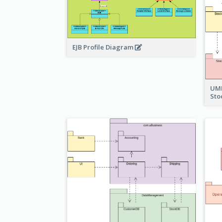
EJB Profile Diagram
UML
Sto