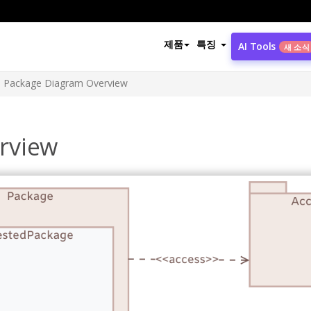
제품
특징
AI Tools
새 소식
Package Diagram Overview
rview