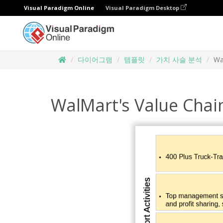
Visual Paradigm Online
Visual Paradigm Desktop
다이어그램
템플릿
가치 사슬 분석
Wa
WalMart's Value Chai