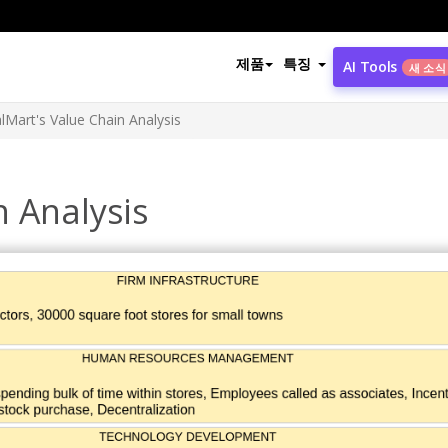
제품
특징
AI Tools
새 소식
lMart's Value Chain Analysis
n Analysis