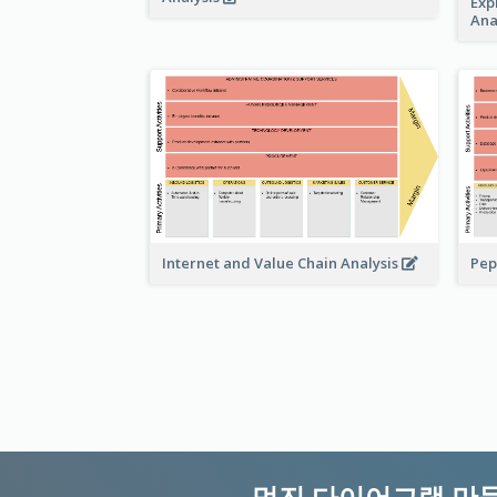
Exp
Ana
Pep
Internet and Value Chain Analysis
멋진 다이어그램 만