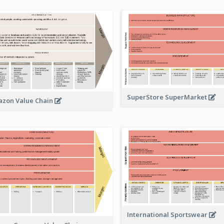
SuperStore SuperMarket
zon Value Chain
International Sportswear