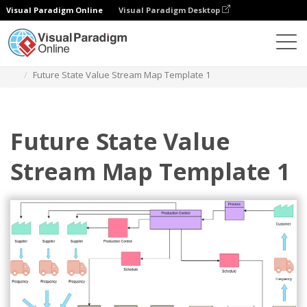
Visual Paradigm Online
Visual Paradigm Desktop
다이어그램
템플릿
가치 흐름 매핑
Future State Value Stream Map Template 1
Future State Value
Stream Map Template 1