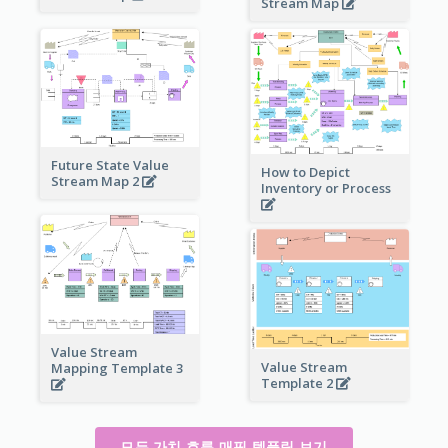
Stream Map
Future State Value
How to Depict
Stream Map 2
Inventory or Process
Value Stream
Value Stream
Mapping Template 3
Template 2
모든 가치 흐름 매핑 템플릿 보기