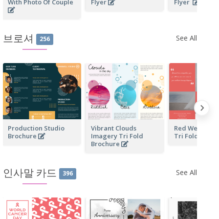
With Photo Of Couple
Flyer
Flyer
브로셔
See All
256
Production Studio
Vibrant Clouds
Red Wedding 
Brochure
Imagery Tri Fold
Tri Fold Broc
Brochure
인사말 카드
See All
396