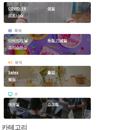
COVID-19
생일
피트니스
축제
아버지의 날
독립 기념일
크리스마스
목적
Sales
졸업
웨딩
IT
애자일
스크럼
카테고리