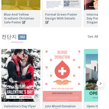
Blue And Yellow
Formal Green Poster
International 
Gradient Christmas
Design With Details
Day Poster Wi
Sale Poster
Slogan
전단지
See All
362
Valentine's Day Flyer
Join Blood Donation
Open House Bu