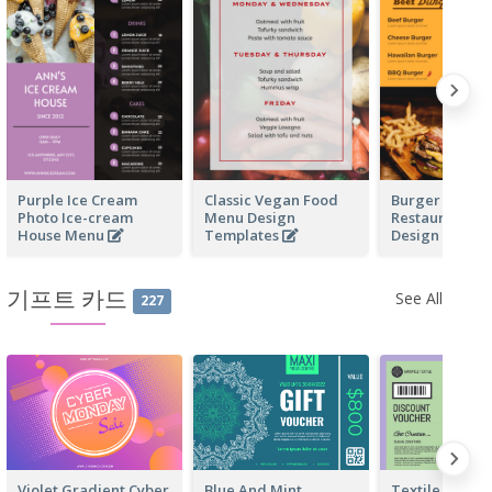
Purple Ice Cream
Classic Vegan Food
Burger Fast F
Photo Ice-cream
Menu Design
Restaurant M
House Menu
Templates
Design
기프트 카드
See All
227
Violet Gradient Cyber
Blue And Mint
Textile Discou