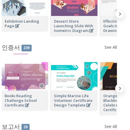
Exhibition Landing
Dessert Store
Effective Finan
Page
Launching Slide With
Goals Isometr
Isometric Diagram
Drawing
인증서
See All
239
Books Reading
Simple Marine Life
Orange And B
Challenge School
Volunteer Certificate
Blackboard Bi
Certificate
Design Template
Celebration
Certificate
보고서
See All
29