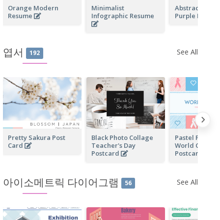
Orange Modern
Minimalist
Abstract Mod
Resume
Infographic Resume
Purple Resum
엽서
See All
192
Pretty Sakura Post
Black Photo Collage
Pastel Pink An
Card
Teacher's Day
World Cancer
Postcard
Postcard
아이소메트릭 다이어그램
See All
56