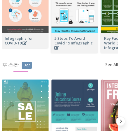
Infographic for
5 Steps To Avoid
Key Facts Of F
COVID-19
Covid 19 Infographic
World Cup In 
Infographic
포스터
See All
327