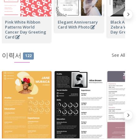
Pink White Ribbon
Elegant Anniversary
Black And Whi
Patterns World
Card With Photo
Zebra World W
Cancer Day Greeting
Day Greeting
Card
이력서
See All
122