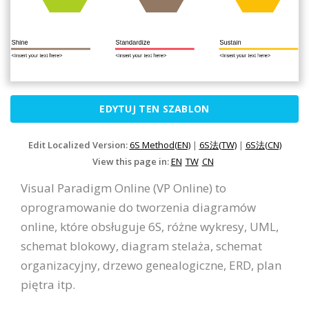
EDYTUJ TEN SZABLON
Edit Localized Version:
6S Method(EN)
|
6S法(TW)
|
6S法(CN)
View this page in:
EN
TW
CN
Visual Paradigm Online (VP Online) to
oprogramowanie do tworzenia diagramów
online, które obsługuje 6S, różne wykresy, UML,
schemat blokowy, diagram stelaża, schemat
organizacyjny, drzewo genealogiczne, ERD, plan
piętra itp.