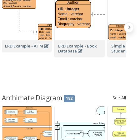
ERD Example - ATM
ERD Example - Book
Simple School
Database
Student ERD
Archimate Diagram
See All
182