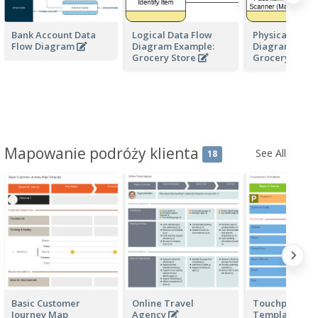
Bank Account Data
Logical Data Flow
Physical Data 
Flow Diagram
Diagram Example:
Diagram Exam
Grocery Store
Grocery Stor
Mapowanie podróży klienta
See All
18
Basic Customer
Online Travel
Touchpoints
Journey Map
Agency
Templates