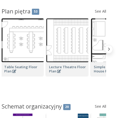
Plan piętra
See All
53
Table Seating Floor
Lecture Theatre Floor
Simple Moder
Plan
Plan
House Floor P
Schemat organizacyjny
See All
20