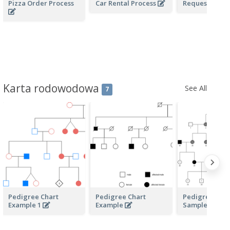
Pizza Order Process
Car Rental Process
Request of Qu
Karta rodowodowa
See All
7
Pedigree Chart
Pedigree Chart
Pedigree Char
Example 1
Example
Sample