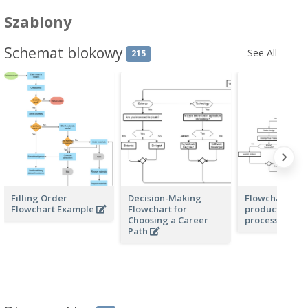
Szablony
Schemat blokowy
See All
215
Filling Order
Decision-Making
Flowchart for 
Flowchart Example
Flowchart for
product deve
Choosing a Career
process
Path