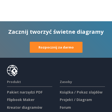
Zacznij tworzyć świetne diagramy
Rozpocznij za darmo
Produkt
Zasoby
Pakiet narzędzi PDF
Książka / Pokaz slajdów
Flipbook Maker
Projekt / Diagram
Kreator diagramów
Forum