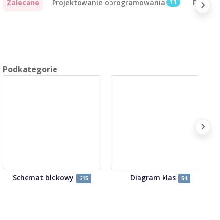
Zalecane
Projektowanie oprogramowania
11
Projekt
Podkategorie
Schemat blokowy
Diagram klas
215
54