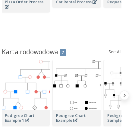
Pizza Order Process
Car Rental Process
Request of Qu
Karta rodowodowa
See All
7
Pedigree Chart
Pedigree Chart
Pedigree Char
Example 1
Example
Sample