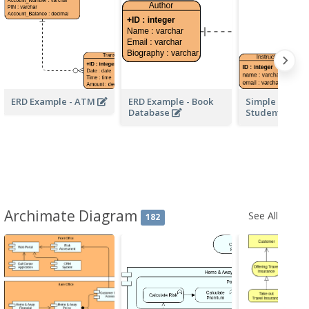
ERD Example - ATM
ERD Example - Book
Simple School
Database
Student ERD
Archimate Diagram
See All
182