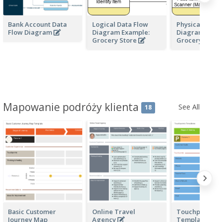
Bank Account Data
Logical Data Flow
Physical Data 
Flow Diagram
Diagram Example:
Diagram Exam
Grocery Store
Grocery Stor
Mapowanie podróży klienta
See All
18
Basic Customer
Online Travel
Touchpoints
Journey Map
Agency
Templates