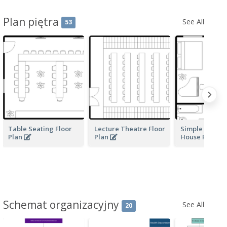
Plan piętra
See All
53
Table Seating Floor
Lecture Theatre Floor
Simple Moder
Plan
Plan
House Floor P
Schemat organizacyjny
See All
20