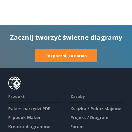
Zacznij tworzyć świetne diagramy
Rozpocznij za darmo
Produkt
Zasoby
Pakiet narzędzi PDF
Książka / Pokaz slajdów
Flipbook Maker
Projekt / Diagram
Kreator diagramów
Forum