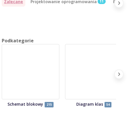
Zalecane
Projektowanie oprogramowania
11
Projekt
Podkategorie
Schemat blokowy
Diagram klas
215
54