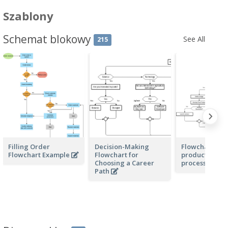
Szablony
Schemat blokowy
See All
215
Filling Order
Decision-Making
Flowchart for 
Flowchart Example
Flowchart for
product deve
Choosing a Career
process
Path