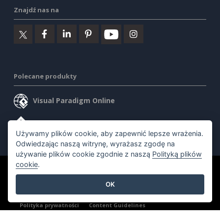
Znajdź nas na
Polecane produkty
Visual Paradigm Online
Visual Paradigm Desktop
Używamy plików cookie, aby zapewnić lepsze wrażenia.
Odwiedzając naszą witrynę, wyrażasz zgodę na
używanie plików cookie zgodnie z naszą
Polityką plików
cookie
.
©2026 by Visual Paradigm. Wszelkie prawa zastrzeżone.
OK
Warunki korzystania z usługi
AI Policy
Polityka prywatności
Content Guidelines
Przegląd zabezpieczeń