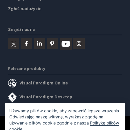
Zgłoś nadużycie
Znajdź nas na
Polecane produkty
Visual Paradigm Online
Visual Paradigm Desktop
Używamy plików cookie, aby zapewnić lepsze wrażenia.
Odwiedzając naszą witrynę, wyrażasz zgodę na
używanie plików cookie zgodnie z naszą
Polityką plików
©2026 by Visual Paradigm. Wszelkie prawa zastrzeżone.
cookie
.