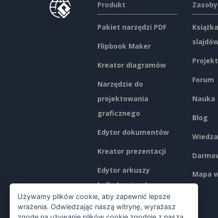
Produkt
Zasoby
Pakiet narzędzi PDF
Książka
slajdó
Flipbook Maker
Projekt
Kreator diagramów
Forum
Narzędzie do
projektowania
Nauka
graficznego
Blog
Edytor dokumentów
Wiedza
Kreator prezentacji
Darmow
Edytor arkuszy
Mapa w
kalkulacyjnych
Używamy plików cookie, aby zapewnić lepsze
Ceny
wrażenia. Odwiedzając naszą witrynę, wyrażasz
zgodę na używanie plików cookie zgodnie z naszą