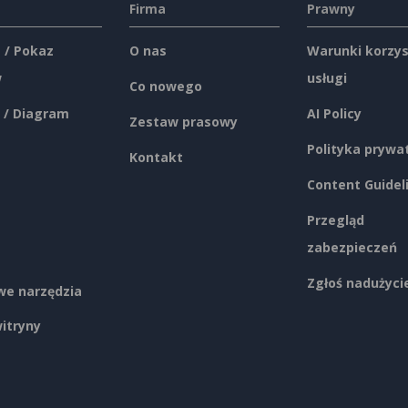
Firma
Prawny
 / Pokaz
O nas
Warunki korzys
w
usługi
Co nowego
 / Diagram
AI Policy
Zestaw prasowy
Polityka prywa
Kontakt
Content Guidel
Przegląd
zabezpieczeń
Zgłoś nadużyci
e narzędzia
itryny