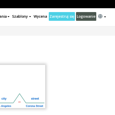
ania
Szablony
Wycena
Zarejestruj się
Logowanie