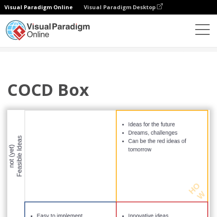
Visual Paradigm Online
Visual Paradigm Desktop
Diagramy
Szablony
COCD Box
COCD Box
COCD Box