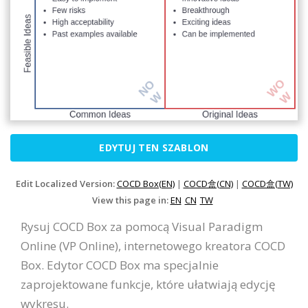
EDYTUJ TEN SZABLON
Edit Localized Version:
COCD Box(EN)
|
COCD盒(CN)
|
COCD盒(TW)
View this page in:
EN
CN
TW
Rysuj COCD Box za pomocą Visual Paradigm
Online (VP Online), internetowego kreatora COCD
Box. Edytor COCD Box ma specjalnie
zaprojektowane funkcje, które ułatwiają edycję
wykresu.