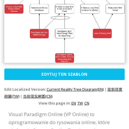
EDYTUJ TEN SZABLON
Edit Localized Version:
Current Reality Tree Diagram(EN)
|
當前現實
樹圖(TW)
|
当前现实树图(CN)
View this page in:
EN
TW
CN
Visual Paradigm Online (VP Online) to
oprogramowanie do rysowania online, które