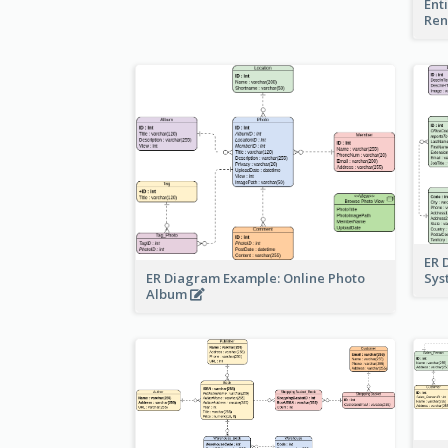
Ent
Ren
ER 
ER Diagram Example: Online Photo
Sy
Album