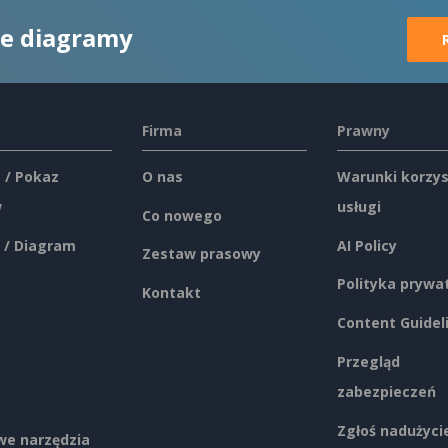
ne diagramy
Firma
Prawny
 / Pokaz
O nas
Warunki korzys
w
usługi
Co nowego
 / Diagram
AI Policy
Zestaw prasowy
Polityka prywa
Kontakt
Content Guidel
Przegląd
zabezpieczeń
Zgłoś nadużyci
e narzędzia