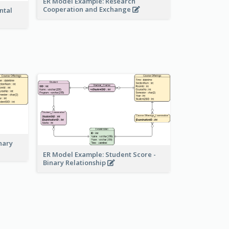
ER Model Example: Research
Cooperation and Exchange
ntal
nary
ER Model Example: Student Score -
Binary Relationship