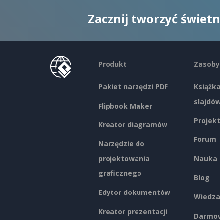
Zacznij tworzyć świet
Produkt
Zasoby
Pakiet narzędzi PDF
Książka
slajdó
Flipbook Maker
Projekt
Kreator diagramów
Forum
Narzędzie do
projektowania
Nauka
graficznego
Blog
Edytor dokumentów
Wiedza
Kreator prezentacji
Darmow