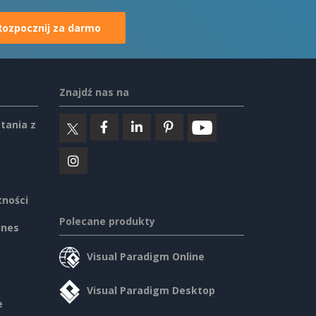
Rozpocznij za darmo
Znajdź nas na
tania z
tności
Polecane produkty
ines
Visual Paradigm Online
Visual Paradigm Desktop
e