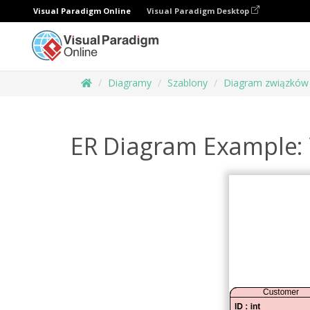
Visual Paradigm Online
Visual Paradigm Desktop
Diagramy
Szablony
Diagram związków 
ER Diagram Example: 