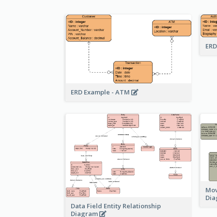
ERD
ERD Example - ATM
Mov
Di
Data Field Entity Relationship
Diagram