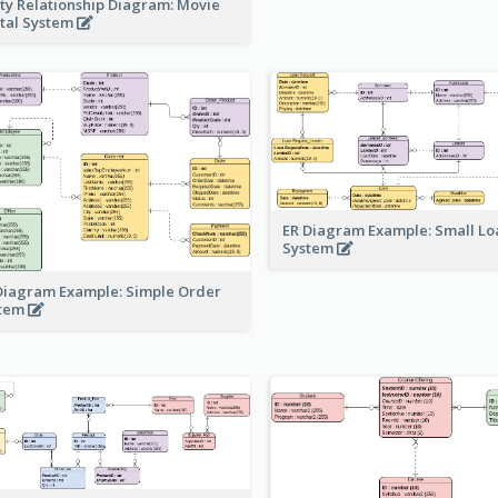
ity Relationship Diagram: Movie
tal System
ER Diagram Example: Small Lo
System
Diagram Example: Simple Order
stem