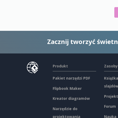
Zacznij tworzyć świet
Produkt
Zasoby
Pakiet narzędzi PDF
Książka
slajdó
Flipbook Maker
Projekt
Kreator diagramów
Forum
Narzędzie do
projektowania
Nauka