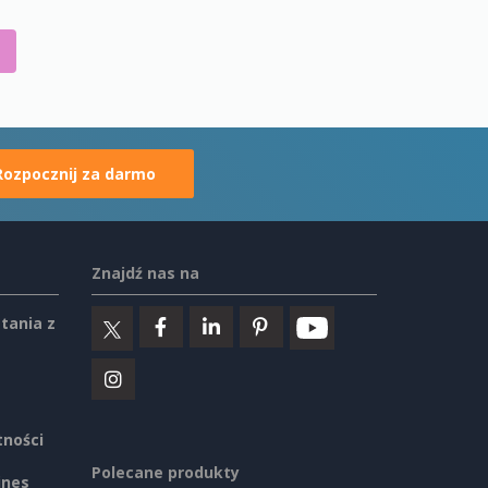
Rozpocznij za darmo
Znajdź nas na
tania z
tności
Polecane produkty
ines