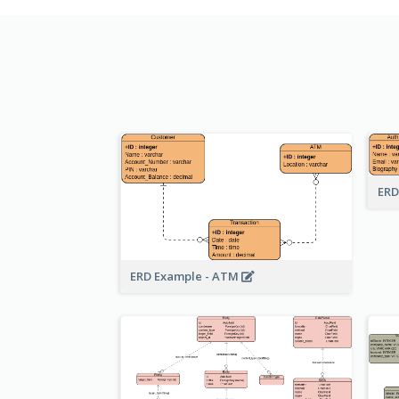
ERD
ERD Example - ATM