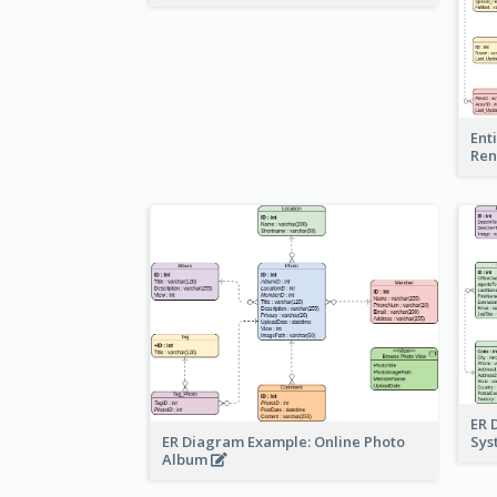
Ent
Ren
ER 
ER Diagram Example: Online Photo
Sy
Album