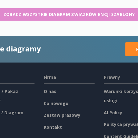
ZOBACZ WSZYSTKIE DIAGRAM ZWIĄZKÓW ENCJI SZABLONY
ne diagramy
Firma
Prawny
 / Pokaz
O nas
Warunki korzys
w
usługi
Co nowego
 / Diagram
AI Policy
Zestaw prasowy
Polityka prywa
Kontakt
Content Guidel