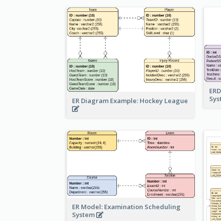
ERD
Sy
ER Diagram Example: Hockey League
ER Model: Examination Scheduling
System