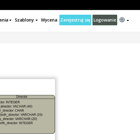
ania
Szablony
Wycena
Zarejestruj się
Logowanie