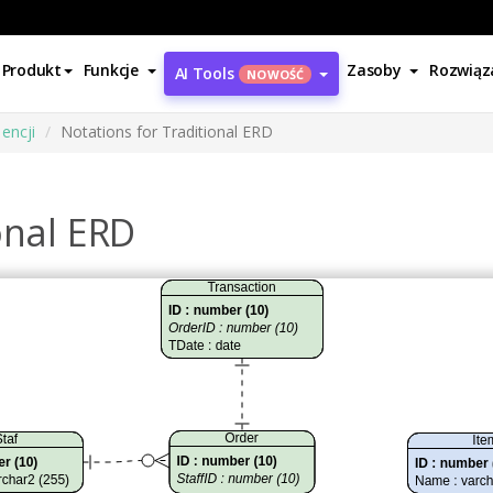
Produkt
Funkcje
Zasoby
Rozwiąz
AI Tools
NOWOŚĆ
encji
Notations for Traditional ERD
onal ERD