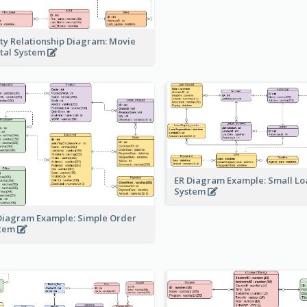
ity Relationship Diagram: Movie
tal System
ER Diagram Example: Small Lo
System
Diagram Example: Simple Order
stem