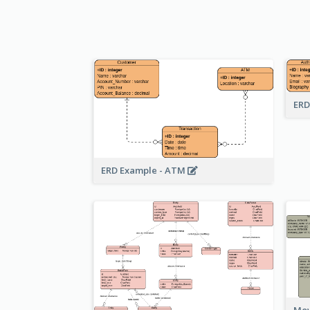
ERD
ERD Example - ATM
Mov