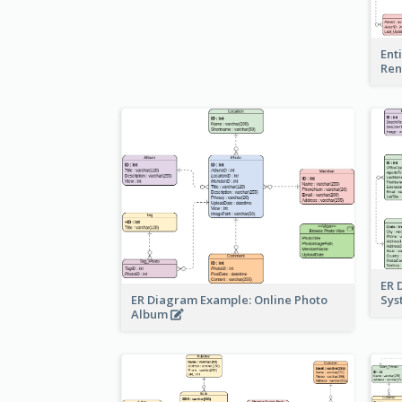
Ent
Ren
ER 
ER Diagram Example: Online Photo
Sy
Album