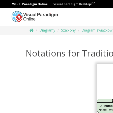
Visual Paradigm Online
Visual Paradigm Desktop
Diagramy
Szablony
Diagram związków 
Notations for Traditi