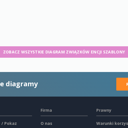
ZOBACZ WSZYSTKIE DIAGRAM ZWIĄZKÓW ENCJI SZABLONY
ne diagramy
Firma
Prawny
 / Pokaz
O nas
Warunki korzys