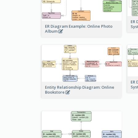
ER 
ER Diagram Example: Online Photo
Sy
Album
ER 
Sy
Entity Relationship Diagram: Online
Bookstore