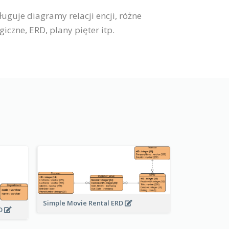
guje diagramy relacji encji, różne
czne, ERD, plany pięter itp.
Simple Movie Rental ERD
RD