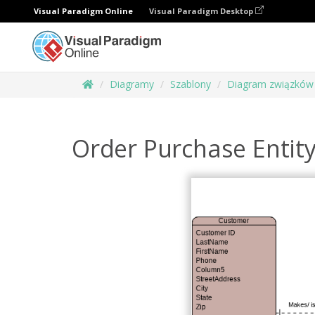
Visual Paradigm Online
Visual Paradigm Desktop
Diagramy
Szablony
Diagram związków 
Order Purchase Entit