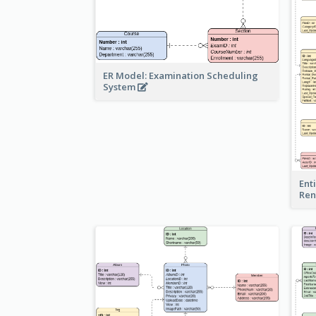
ER Model: Examination Scheduling
System
Ent
Ren