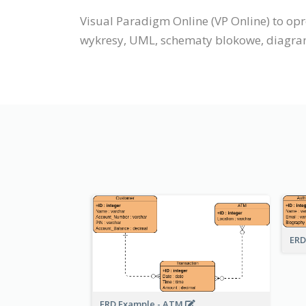
Visual Paradigm Online (VP Online) to op
wykresy, UML, schematy blokowe, diagramy
ERD
ERD Example - ATM