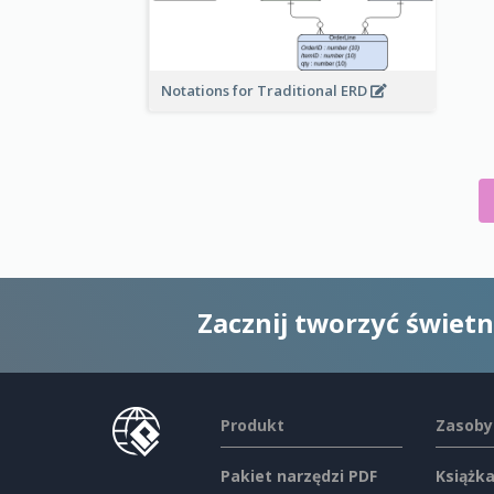
Notations for Traditional ERD
Zacznij tworzyć świet
Produkt
Zasoby
Pakiet narzędzi PDF
Książka