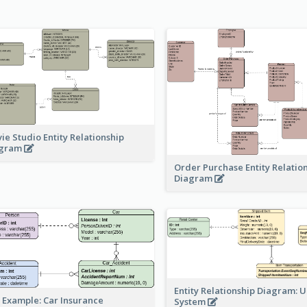
ie Studio Entity Relationship
agram
Order Purchase Entity Relatio
Diagram
Entity Relationship Diagram: 
 Example: Car Insurance
System