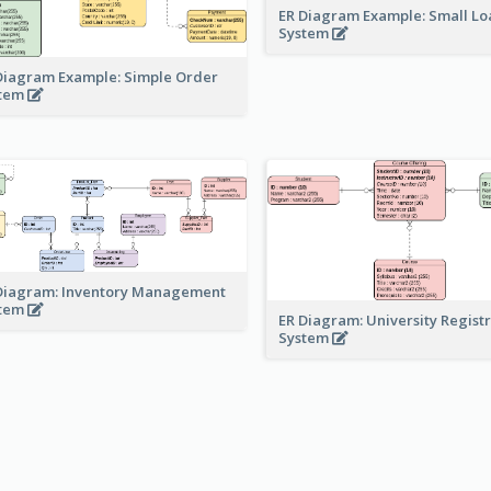
ER Diagram Example: Small Lo
System
Diagram Example: Simple Order
stem
Diagram: Inventory Management
stem
ER Diagram: University Regist
System