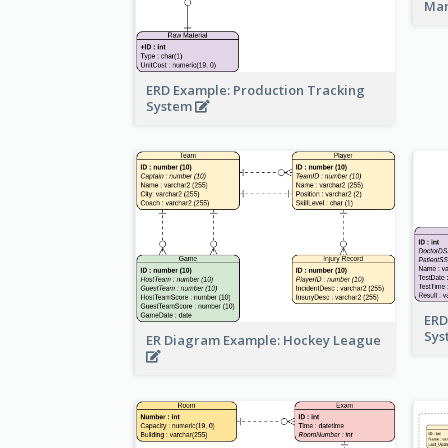
Ma
ERD Example: Production Tracking
System
ERD
Sy
ER Diagram Example: Hockey League