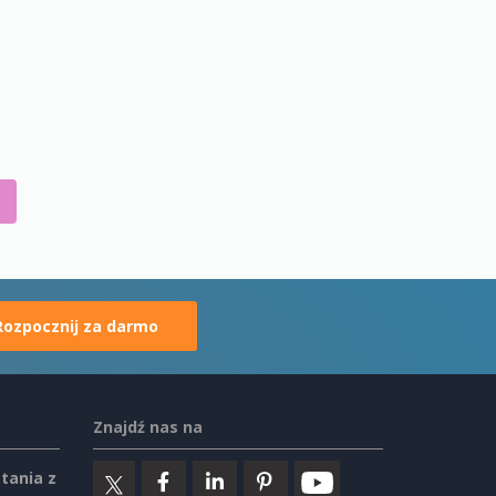
Rozpocznij za darmo
Znajdź nas na
tania z