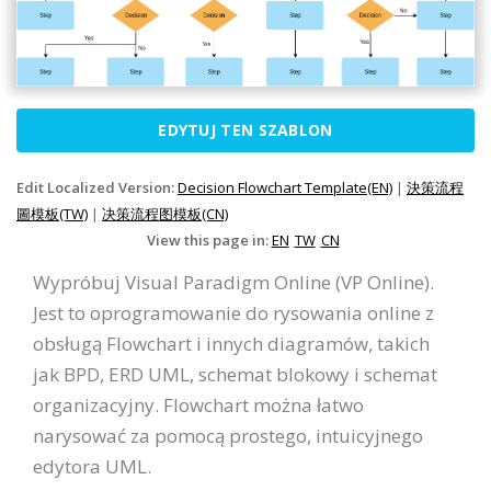
EDYTUJ TEN SZABLON
Edit Localized Version:
Decision Flowchart Template(EN)
|
決策流程
圖模板(TW)
|
决策流程图模板(CN)
View this page in:
EN
TW
CN
Wypróbuj Visual Paradigm Online (VP Online).
Jest to oprogramowanie do rysowania online z
obsługą Flowchart i innych diagramów, takich
jak BPD, ERD UML, schemat blokowy i schemat
organizacyjny. Flowchart można łatwo
narysować za pomocą prostego, intuicyjnego
edytora UML.