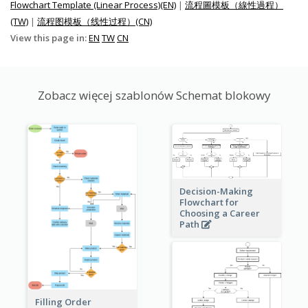
Flowchart Template (Linear Process)(EN)
|
流程圖模板（線性過程）
(TW)
|
流程图模板（线性过程）(CN)
View this page in:
EN
TW
CN
Zobacz więcej szablonów Schemat blokowy
Decision-Making
Flowchart for
Choosing a Career
Path
Filling Order