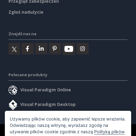
Przegląd zabezpieczeń
Zgłoś nadużycie
Znajdź nas na
Polecane produkty
Visual Paradigm Online
Visual Paradigm Desktop
Używamy plików cookie, aby zapewnić lepsze wrażenia.
Odwiedzając naszą witrynę, wyrażasz zgodę na
używanie plików cookie zgodnie z naszą
Polityką plików
©2026 by Visual Paradigm. Wszelkie prawa zastrzeżone.