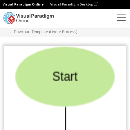
Visual Paradigm Online
Visual Paradigm Desktop
Diagramy
Szablony
Schemat blokowy
Flowchart Template (Linear Process)