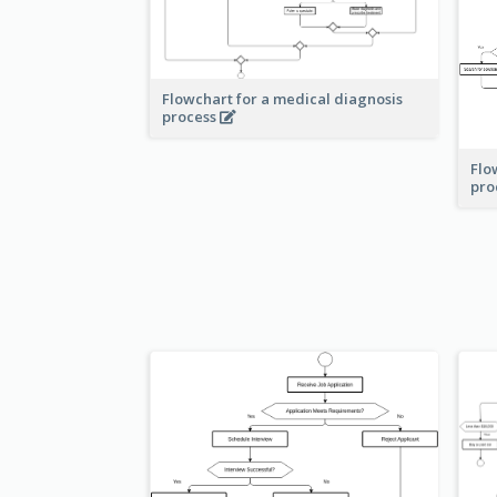
Flowchart for a medical diagnosis
process
Flo
pro