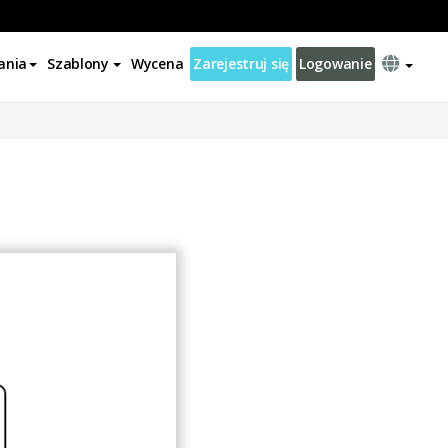
ania
Szablony
Wycena
Zarejestruj się
Logowanie