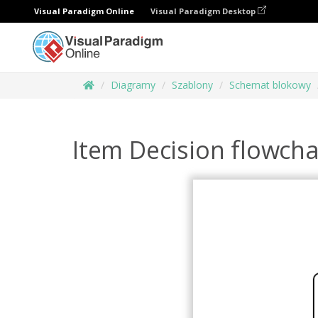
Visual Paradigm Online
Visual Paradigm Desktop
Diagramy
Szablony
Schemat blokowy
Item Decision flowcha