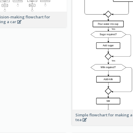
ision-making flowchart for
ing a car
Simple flowchart for making a
tea