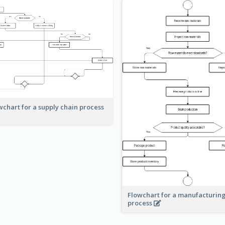
wchart for a supply chain process
Flowchart for a manufacturin
process