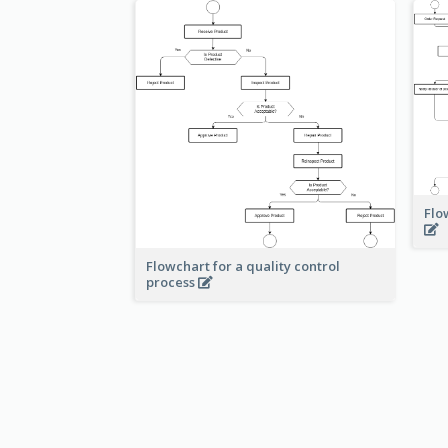
Flo
Flowchart for a quality control
process