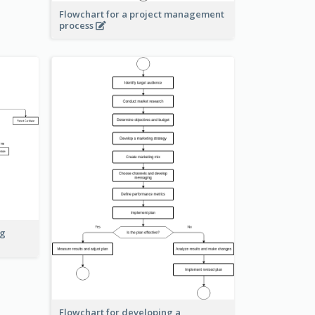
Flowchart for a project management
process
ng
Flowchart for developing a