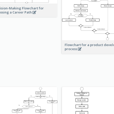
ision-Making Flowchart for
osing a Career Path
Flowchart for a product deve
process