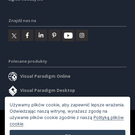
Znajdź nas na
Polecane produkty
Visual Paradigm Online
Visual Paradigm Desktop
Używamy plików cookie, aby zapewnić lepsze wrażenia.
Odwiedzając naszą witrynę, wyrażasz zgodę na
używanie plików cookie zgodnie z naszą
Polityką plików
©2026 by Visual Paradigm. Wszelkie prawa zastrzeżone.
cookie
.
Warunki korzystania z usługi
AI Policy