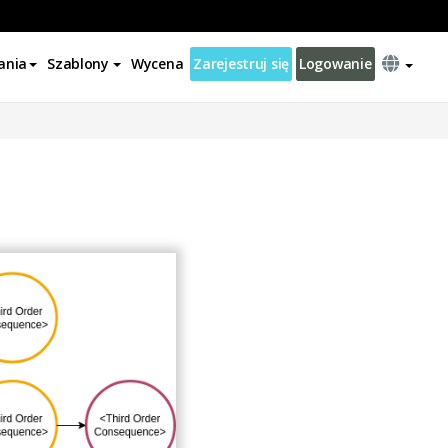
ania
Szablony
Wycena
Zarejestruj się
Logowanie