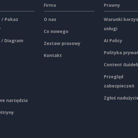
Firma
Prawny
 / Pokaz
O nas
Warunki korzys
w
usługi
Co nowego
 / Diagram
AI Policy
Zestaw prasowy
Polityka prywa
Kontakt
Content Guidel
Przegląd
zabezpieczeń
Zgłoś nadużyci
e narzędzia
itryny