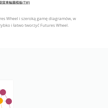
期貨車輪圖模板(TW)
ures Wheel i szeroką gamę diagramów, w
zybko i łatwo tworzyć Futures Wheel.