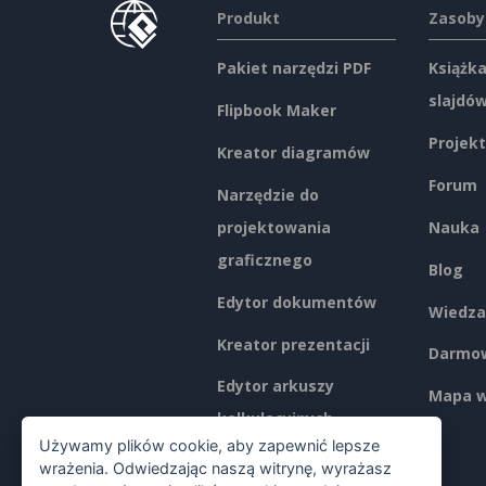
Produkt
Zasoby
Pakiet narzędzi PDF
Książka
slajdó
Flipbook Maker
Projekt
Kreator diagramów
Forum
Narzędzie do
projektowania
Nauka
graficznego
Blog
Edytor dokumentów
Wiedza
Kreator prezentacji
Darmow
Edytor arkuszy
Mapa w
kalkulacyjnych
Używamy plików cookie, aby zapewnić lepsze
Ceny
wrażenia. Odwiedzając naszą witrynę, wyrażasz