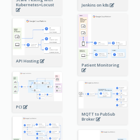
Kubernetes+Locust
Jenkins on k8s
API Hosting
Patient Monitoring
PCI
MQTT to PubSub
Broker