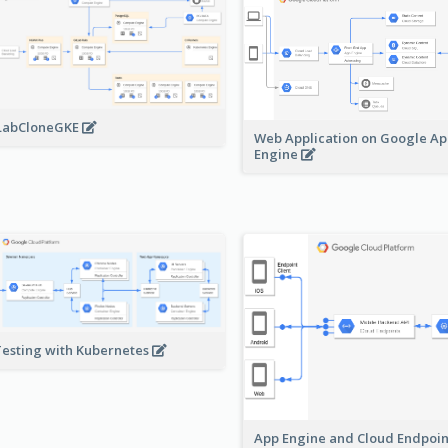
LabCloneGKE
Web Application on Google A
Engine
Testing with Kubernetes
App Engine and Cloud Endpoi