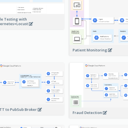
le Testing with
ernetes+Locust
Patient Monitoring
T to PubSub Broker
Fraud Detection