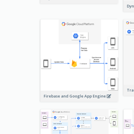
Dyn
Tra
Firebase and Google App Engine