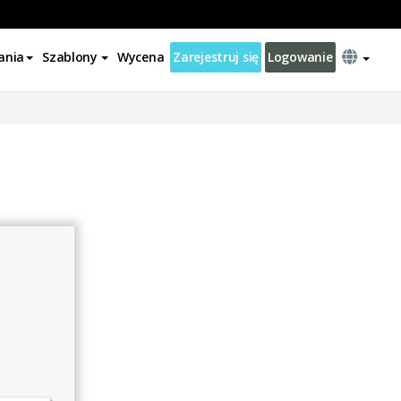
ania
Szablony
Wycena
Zarejestruj się
Logowanie