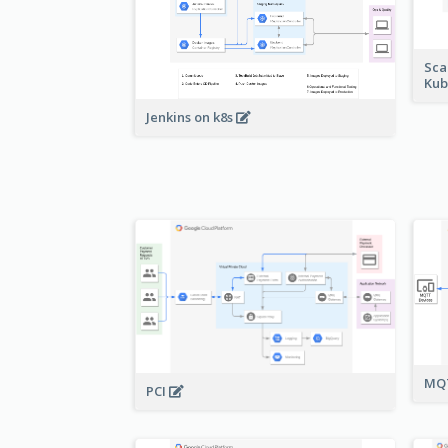
Sca
Kub
Jenkins on k8s
MQT
PCI