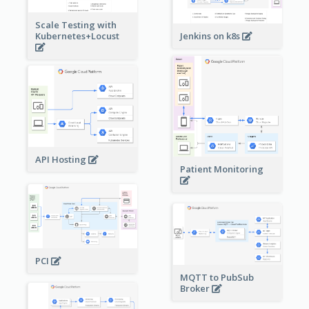
Scale Testing with
Kubernetes+Locust
Jenkins on k8s
API Hosting
Patient Monitoring
PCI
MQTT to PubSub
Broker