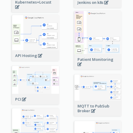
Kubernetes+Locust
Jenkins on k8s
API Hosting
Patient Monitoring
PCI
MQTT to PubSub
Broker