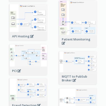
API Hosting
Patient Monitoring
PCI
MQTT to PubSub
Broker
Fraud Detection