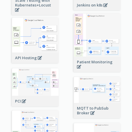
Scale Testing with
Kubernetes+Locust
Jenkins on k8s
API Hosting
Patient Monitoring
PCI
MQTT to PubSub
Broker