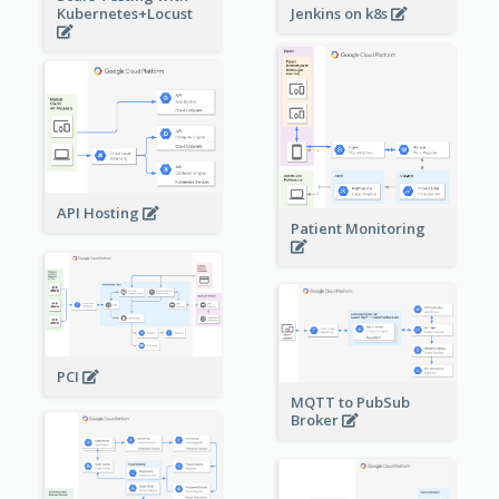
Kubernetes+Locust
Jenkins on k8s
API Hosting
Patient Monitoring
PCI
MQTT to PubSub
Broker