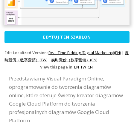
EDYTUJ TEN SZABLON
Edit Localized Version:
Real-Time Bidding (Digital Marketing)(EN)
|
實
時競價（數字營銷）(TW)
|
实时竞价（数字营销）(CN)
View this page in:
EN
TW
CN
Przedstawiamy Visual Paradigm Online,
oprogramowanie do tworzenia diagramów
online, które oferuje świetny kreator diagramów
Google Cloud Platform do tworzenia
profesjonalnych diagramów Google Cloud
Platform.