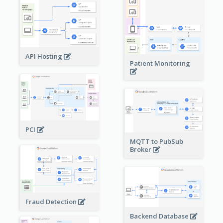
API Hosting
Patient Monitoring
PCI
MQTT to PubSub
Broker
Fraud Detection
Backend Database