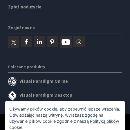
Zgłoś nadużycie
Znajdź nas na
Polecane produkty
Visual Paradigm Online
Visual Paradigm Desktop
Używamy plików cookie, aby zapewnić lepsze wrażenia.
Odwiedzając naszą witrynę, wyrażasz zgodę na
używanie plików cookie zgodnie z naszą
Polityką plików
©2026 by Visual Paradigm. Wszelkie prawa zastrzeżone.
cookie
.