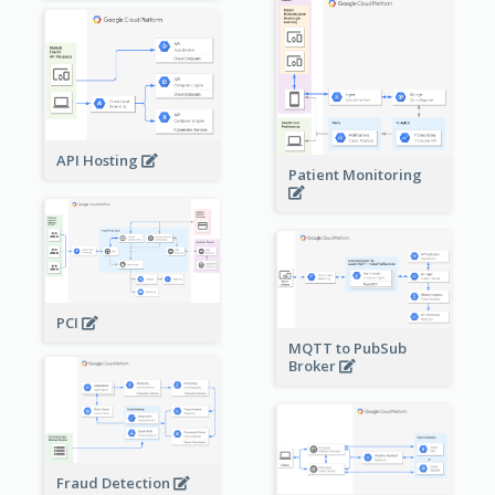
API Hosting
Patient Monitoring
PCI
MQTT to PubSub
Broker
Fraud Detection