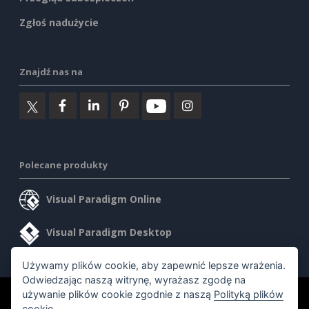
Zgłoś nadużycie
Znajdź nas na
Polecane produkty
Visual Paradigm Online
Visual Paradigm Desktop
Używamy plików cookie, aby zapewnić lepsze wrażenia.
Odwiedzając naszą witrynę, wyrażasz zgodę na
używanie plików cookie zgodnie z naszą
Polityką plików
©2026 by Visual Paradigm. Wszelkie prawa zastrzeżone.
cookie
.