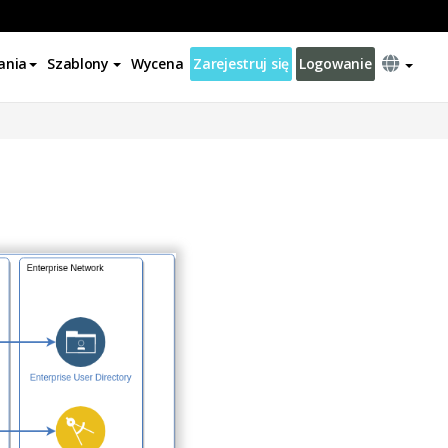
ania
Szablony
Wycena
Zarejestruj się
Logowanie