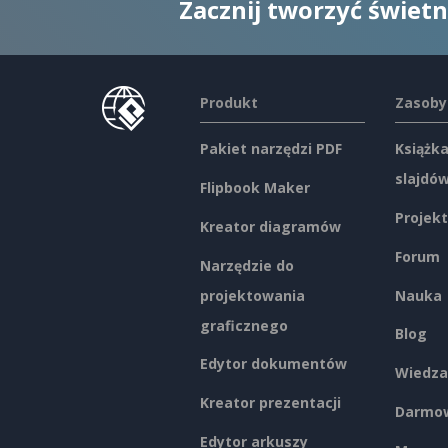
Zacznij tworzyć świet
Produkt
Zasoby
Pakiet narzędzi PDF
Książka
slajdó
Flipbook Maker
Projekt
Kreator diagramów
Forum
Narzędzie do
projektowania
Nauka
graficznego
Blog
Edytor dokumentów
Wiedza
Kreator prezentacji
Darmow
Edytor arkuszy