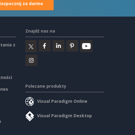
Rozpocznij za darmo
Znajdź nas na
tania z
tności
Polecane produkty
ines
Visual Paradigm Online
Visual Paradigm Desktop
e