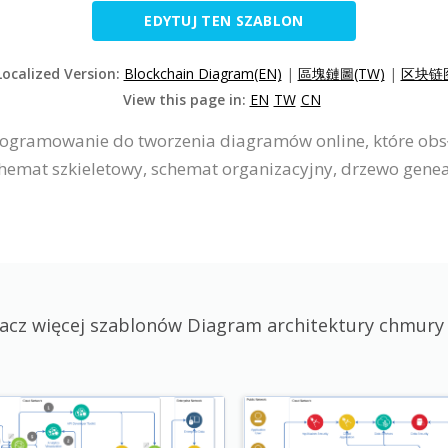
EDYTUJ TEN SZABLON
Localized Version:
Blockchain Diagram(EN)
|
區塊鏈圖(TW)
|
区块链图
View this page in:
EN
TW
CN
programowanie do tworzenia diagramów online, które obs
emat szkieletowy, schemat organizacyjny, drzewo genealo
acz więcej szablonów Diagram architektury chmury