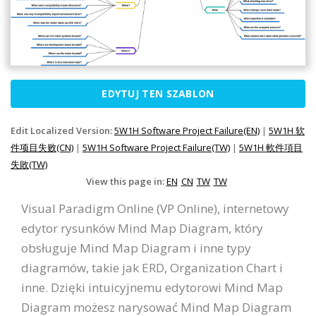
EDYTUJ TEN SZABLON
Edit Localized Version:
5W1H Software Project Failure(EN)
|
5W1H 软
件项目失败(CN)
|
5W1H Software Project Failure(TW)
|
5W1H 軟件項目
失敗(TW)
View this page in:
EN
CN
TW
TW
Visual Paradigm Online (VP Online), internetowy
edytor rysunków Mind Map Diagram, który
obsługuje Mind Map Diagram i inne typy
diagramów, takie jak ERD, Organization Chart i
inne. Dzięki intuicyjnemu edytorowi Mind Map
Diagram możesz narysować Mind Map Diagram