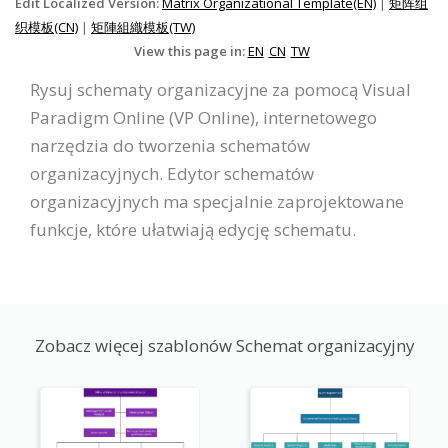
Edit Localized Version:
Matrix Organizational Template(EN)
|
矩阵组
织模板(CN)
|
矩陣組織模板(TW)
View this page in:
EN
CN
TW
Rysuj schematy organizacyjne za pomocą Visual
Paradigm Online (VP Online), internetowego
narzędzia do tworzenia schematów
organizacyjnych. Edytor schematów
organizacyjnych ma specjalnie zaprojektowane
funkcje, które ułatwiają edycję schematu.
Zobacz więcej szablonów Schemat organizacyjny