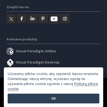
Znajdź nas na
Polecane produkty
Visual Paradigm Online
Visual Paradigm Desktop
Używamy plików cookie, aby zapewnić lepsze wrażenia.
Odwiedzając naszą witrynę, wyrażasz zgodę na
używanie plików cookie zgodnie z naszą
Polityką plików
©2026 by Visual Paradigm. Wszelkie prawa zastrzeżone.
cookie
.
Warunki korzystania z usługi
AI Policy
OK
Polityka prywatności
Content Guidelines