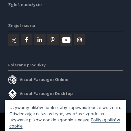
Zgłoś nadużycie
Znajdź nas na
Polecane produkty
Visual Paradigm Online
Visual Paradigm Desktop
Używamy plików cookie, aby zapewnić lepsze wrażenia.
Odwiedzając naszą witrynę, wyrażasz zgodę na
używanie plików cookie zgodnie z naszą
Polityką plików
©2026 by Visual Paradigm. Wszelkie prawa zastrzeżone.
cookie
.