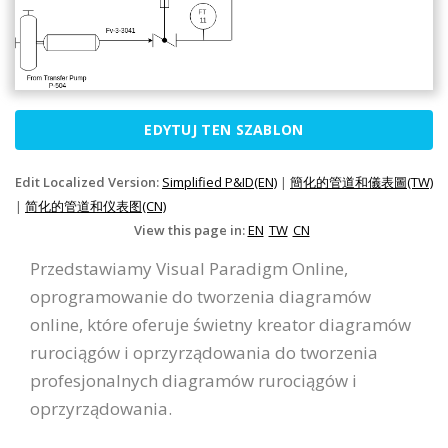
EDYTUJ TEN SZABLON
Edit Localized Version:
Simplified P&ID(EN)
|
簡化的管道和儀表圖(TW)
|
简化的管道和仪表图(CN)
View this page in:
EN
TW
CN
Przedstawiamy Visual Paradigm Online,
oprogramowanie do tworzenia diagramów
online, które oferuje świetny kreator diagramów
rurociągów i oprzyrządowania do tworzenia
profesjonalnych diagramów rurociągów i
oprzyrządowania.