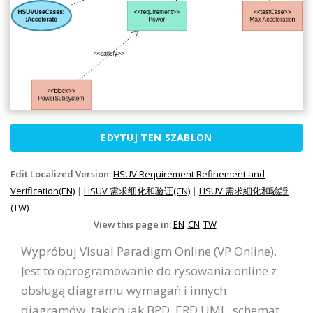
EDYTUJ TEN SZABLON
Edit Localized Version:
HSUV Requirement Refinement and
Verification(EN)
|
HSUV 需求细化和验证(CN)
|
HSUV 需求細化和驗證
(TW)
View this page in:
EN
CN
TW
Wypróbuj Visual Paradigm Online (VP Online).
Jest to oprogramowanie do rysowania online z
obsługą diagramu wymagań i innych
diagramów, takich jak BPD, ERD UML, schemat