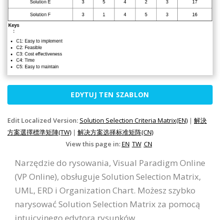
EDYTUJ TEN SZABLON
Edit Localized Version:
Solution Selection Criteria Matrix(EN)
|
解決
方案選擇標準矩陣(TW)
|
解决方案选择标准矩阵(CN)
View this page in:
EN
TW
CN
Narzędzie do rysowania, Visual Paradigm Online
(VP Online), obsługuje Solution Selection Matrix,
UML, ERD i Organization Chart. Możesz szybko
narysować Solution Selection Matrix za pomocą
intuicyjnego edytora rysunków.