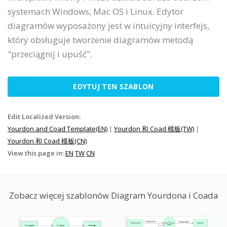
systemach Windows, Mac OS i Linux. Edytor
diagramów wyposażony jest w intuicyjny interfejs,
który obsługuje tworzenie diagramów metodą
"przeciągnij i upuść".
EDYTUJ TEN SZABLON
Edit Localized Version:
Yourdon and Coad Template(EN)
|
Yourdon 和 Coad 模板(TW)
|
Yourdon 和 Coad 模板(CN)
View this page in:
EN
TW
CN
Zobacz więcej szablonów Diagram Yourdona i Coada