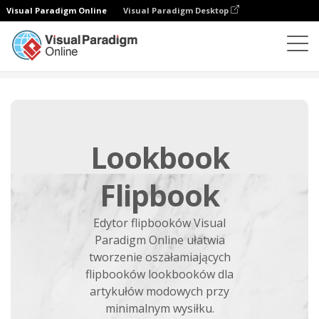
Visual Paradigm Online
Visual Paradigm Desktop
Flipbook Maker
Tworzenie
Lookbook Flipbook
Lookbook
Flipbook
Edytor flipbooków Visual
Paradigm Online ułatwia
tworzenie oszałamiających
flipbooków lookbooków dla
artykułów modowych przy
minimalnym wysiłku.