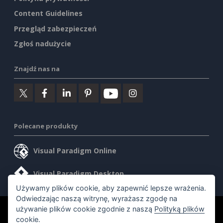
Content Guidelines
Przegląd zabezpieczeń
Zgłoś nadużycie
Znajdź nas na
Polecane produkty
Visual Paradigm Online
Visual Paradigm Desktop
Używamy plików cookie, aby zapewnić lepsze wrażenia.
Odwiedzając naszą witrynę, wyrażasz zgodę na
używanie plików cookie zgodnie z naszą
Polityką plików
©2026 by Visual Paradigm. Wszelkie prawa zastrzeżone.
cookie
.