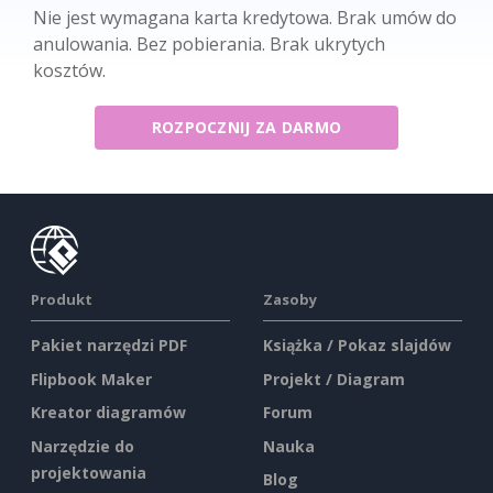
Nie jest wymagana karta kredytowa. Brak umów do
anulowania. Bez pobierania. Brak ukrytych
kosztów.
ROZPOCZNIJ ZA DARMO
Produkt
Zasoby
Pakiet narzędzi PDF
Książka / Pokaz slajdów
Flipbook Maker
Projekt / Diagram
Kreator diagramów
Forum
Narzędzie do
Nauka
projektowania
Blog