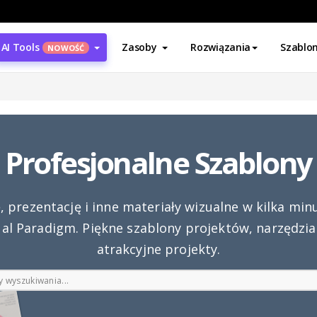
AI Tools
Zasoby
Rozwiązania
Szablo
NOWOŚĆ
Profesjonalne Szablony
ę, prezentację i inne materiały wizualne w kilka min
ual Paradigm. Piękne szablony projektów, narzędzi
atrakcyjne projekty.