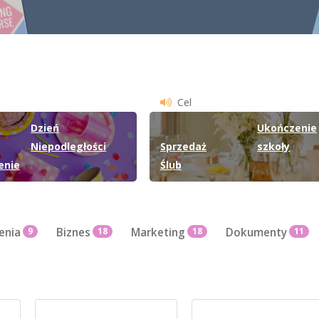
Cel
Dzień
Ukończenie
Niepodległości
Sprzedaż
szkoły
enie
Ślub
enia
9
Biznes
18
Marketing
18
Dokumenty
11