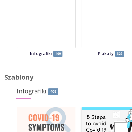
Infografiki
Plakaty
409
327
Szablony
Infografiki
409