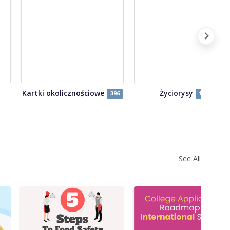
Kartki okolicznościowe
Życiorysy
396
122
See All