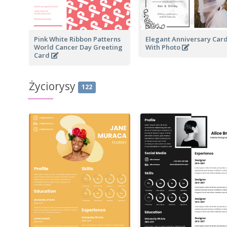
Pink White Ribbon Patterns
Elegant Anniversary Car
World Cancer Day Greeting
With Photo
Card
Życiorysy
122