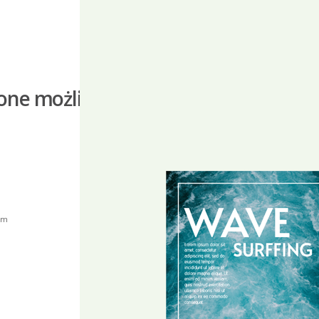
one możliwości.
ym