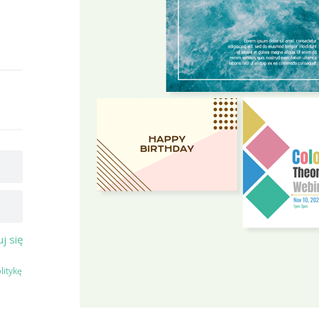
j się
litykę