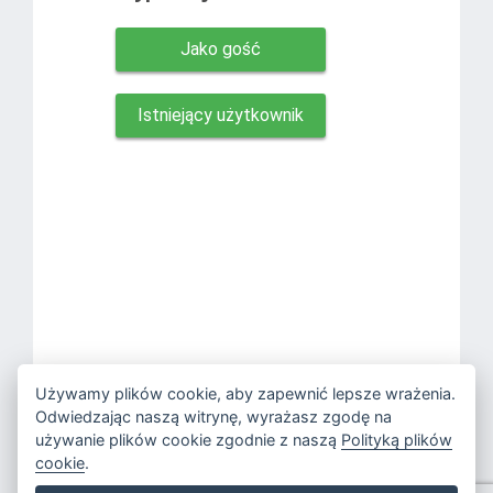
Jako gość
Istniejący użytkownik
Używamy plików cookie, aby zapewnić lepsze wrażenia.
Rejestrując się, wyrażasz zgodę na
warunki korzystania z usługi
i
politykę
Odwiedzając naszą witrynę, wyrażasz zgodę na
prywatności
.
używanie plików cookie zgodnie z naszą
Polityką plików
cookie
.