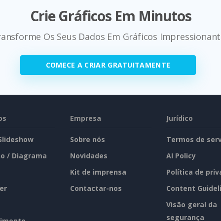
Crie Gráficos Em Minutos
ransforme Os Seus Dados Em Gráficos Impressionant
COMECE A CRIAR GRATUITAMENTE
os
Empresa
Jurídico
 Slideshow
Sobre nós
Termos de serv
o / Diagrama
Novidades
AI Policy
Kit de imprensa
Política de pri
er
Contactar-nos
Content Guidel
Visão geral da
segurança
imento