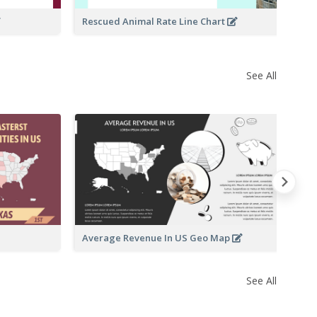
Rescued Animal Rate Line Chart
See All
St
M
Average Revenue In US Geo Map
See All