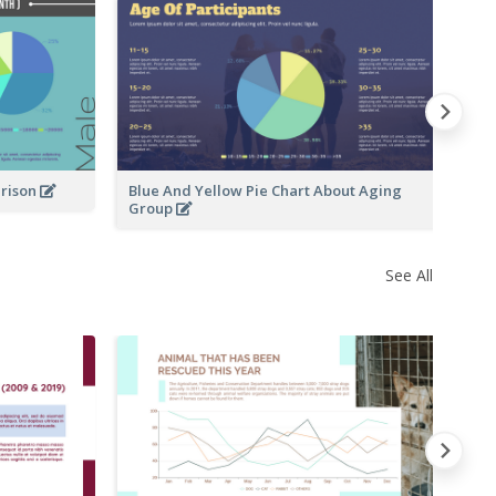
Na
arison
Blue And Yellow Pie Chart About Aging
Group
See All
Vi