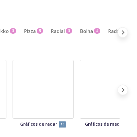
kko
3
Pizza
5
Radial
3
Bolha
4
Radar
4
Gráficos de radar
Gráficos de medição
10
7