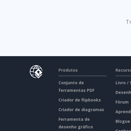
T
Produtos
Recurs
Conjunto de
Livro /
ferramentas PDF
Desenh
Criador de flipbooks
Fórum
Criador de diagramas
Aprend
Ferramenta de
Blogue
desenho gráfico
Conhec