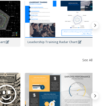
Op
hart
Leadership Training Radar Chart
See All
Ve