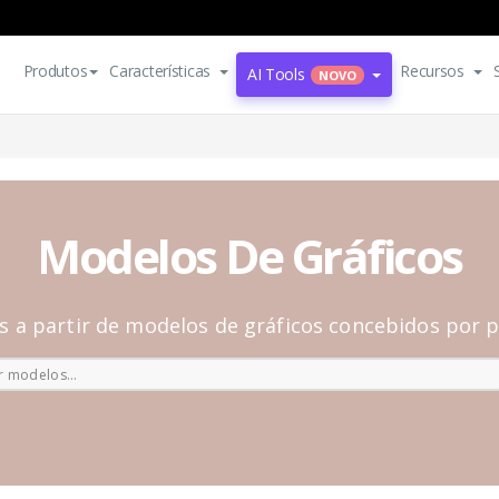
Produtos
Características
Recursos
AI Tools
NOVO
Modelos De Gráficos
os a partir de modelos de gráficos concebidos por p