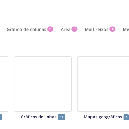
Gráfico de colunas
6
Área
8
Multi-eixos
4
Me
Gráficos de linhas
Mapas geográficos
2
11
7