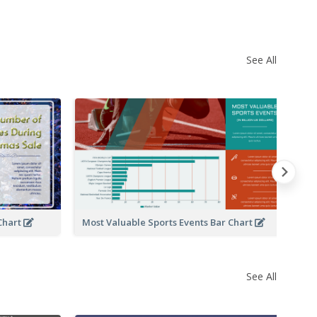
See All
Br
Chart
Most Valuable Sports Events Bar Chart
See All