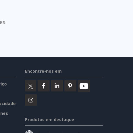
es
Encontre-nos em
iço
vacidade
ines
Produtos em destaque