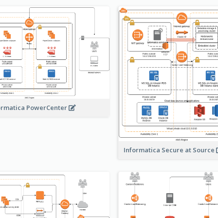
ormatica PowerCenter
Informatica Secure at Source