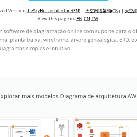
ized Version:
theSkyNet architecture(EN)
|
天空网络架构(CN)
|
天空網
View this page in:
EN
CN
TW
um software de diagramação online com suporte para o 
, planta baixa, wireframe, árvore genealógica, ERD, et
iagramas simples e intuitivo.
Explorar mais modelos Diagrama de arquitetura AW