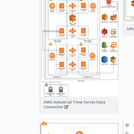
Inf
AWS Industrial Time Series Data
Connector