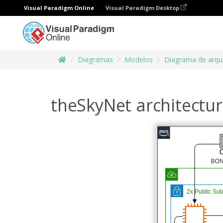
Visual Paradigm Online
Visual Paradigm Desktop
Diagramas
Modelos
Diagrama de arqu
theSkyNet architectu