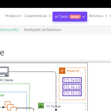
Produtos
Características
Recursos
AI Tools
NOVO
itetura AWS
theSkyNet architecture
re