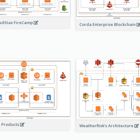
udStax FireCamp
Corda Enterprise Blockchain
A Products
WeatherRisk's Architecture