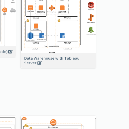
node)
Data Warehouse with Tableau
Server