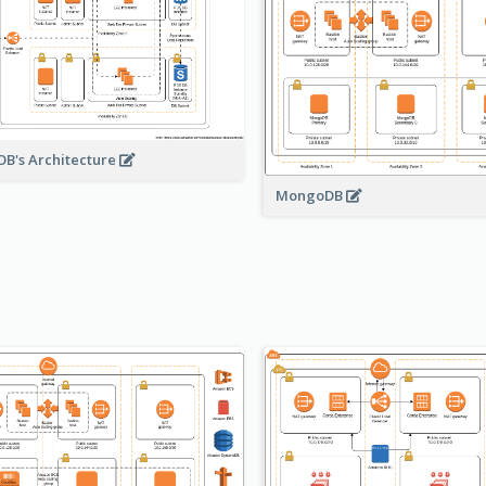
B's Architecture
MongoDB