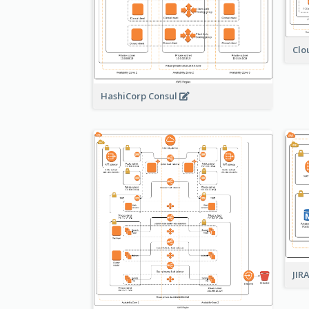
Clo
HashiCorp Consul
JIR