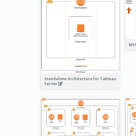
MYO
Standalone Architecture for Tableau
Server