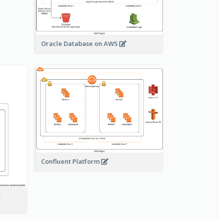
Oracle Database on AWS
Confluent Platform
t